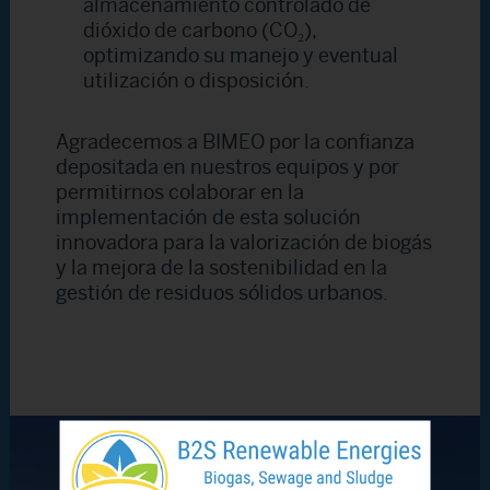
almacenamiento controlado de
dióxido de carbono (CO₂),
optimizando su manejo y eventual
utilización o disposición.
Agradecemos a BIMEO por la confianza
depositada en nuestros equipos y por
permitirnos colaborar en la
implementación de esta solución
innovadora para la valorización de biogás
y la mejora de la sostenibilidad en la
gestión de residuos sólidos urbanos.