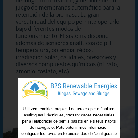
de longitud de reactor, y dispone de un
juego de membranas automático para la
retención de la biomasa. La gran
versatilidad del equipo permite operarlo
bajo diferentes modos de
funcionamiento. El sistema dispone
además de sensores analíticos de pH,
temperatura, potencial rédox,
irradiación solar, caudales, presiones y
diversos compuestos químicos (nitrato,
amonio, fosfato, etc)
Utilitzem cookies pròpies i de tercers per a finalitats
analítiques i tècniques, tractant dades necessàries
per a l'elaboració de perfils basats en els teus hàbits
de navegació. Pots obtenir més informació i
configurar les teves preferències des de 'Configuració