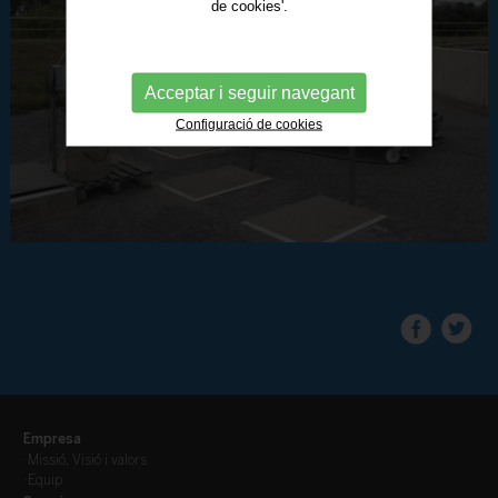
de cookies'.
Acceptar i seguir navegant
Configuració de cookies
Empresa
·
Missió, Visió i valors
·
Equip