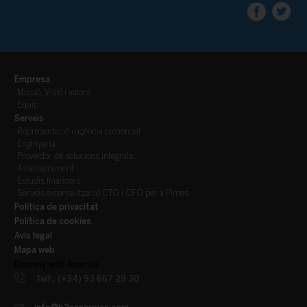
Empresa
·
Missió, Visió i valors
·
Equip
Serveis
·
Representació i agència comercial
·
Enginyeria
·
Proveïdor de solucions integrals
·
Assessorament
·
Estudis financers
·
Serveis externalització CTO i CFO per a Pimes
Política de privacitat
Política de cookies
Avís legal
Mapa web
Disseny web Anunzia
Telf.: (+34) 93 667 29 30