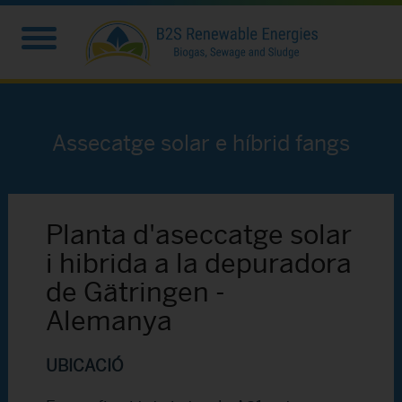
Assecatge solar e híbrid fangs
Planta d'aseccatge solar
i hibrida a la depuradora
de Gätringen -
Alemanya
UBICACIÓ