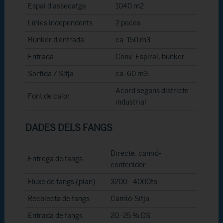
Espai d'assecatge
1040 m2
Línies independents
2 peces
Búnker d'entrada
ca. 150 m3
Entrada
Conv. Espiral, búnker
Sortida / Sitja
ca. 60 m3
Acord segons districte
Font de calor
industrial
DADES DELS FANGS
Directe, camió-
Entrega de fangs
contenidor
Fluxe de fangs (plan)
3200 - 4000to
Recolecta de fangs
Camió-Sitja
Entrada de fangs
20 -25 % DS